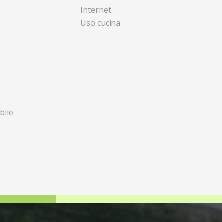
Internet
Uso cucina
bile