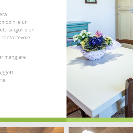
era
omodini e un
tti singoli e un
n confortevole
per mangiare
oggetti
ie.