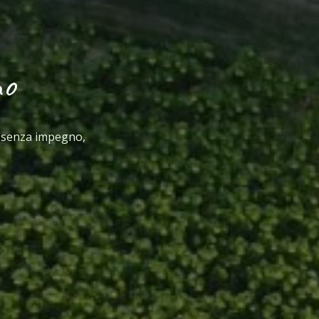
no
i senza impegno,