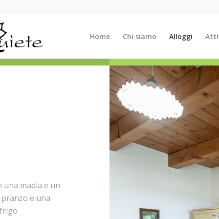
Home
Chi siamo
Alloggi
Atti
on una madia e un
a pranzo e una
 frigo