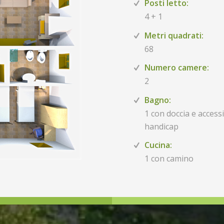
Posti letto:
4 + 1
Metri quadrati:
68
Numero camere:
2
Bagno:
1 con doccia e accessi
handicap
Cucina:
1 con camino