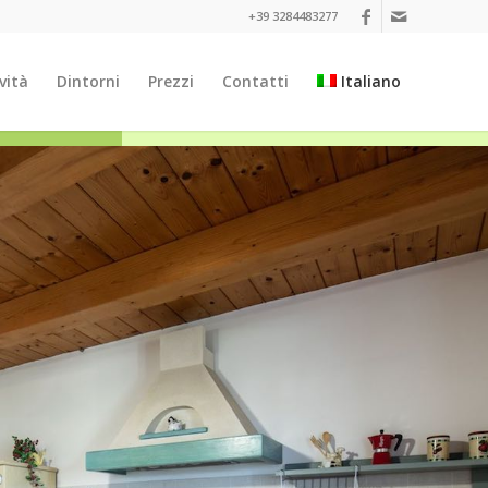
+39 3284483277
vità
Dintorni
Prezzi
Contatti
Italiano